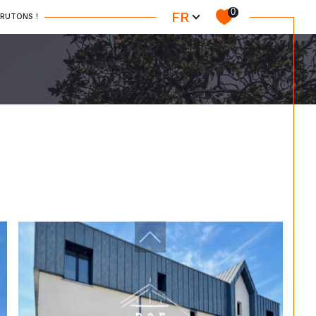
Langue
0
FR
RUTONS !