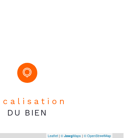
Sud
nstruction
2024
NON
Localisation
DU BIEN
Leaflet
|
©
Maps
|
© OpenStreetMap
Jawg