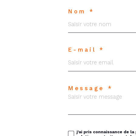
Nom *
E-mail *
Message *
j'ai pris connaissance de la