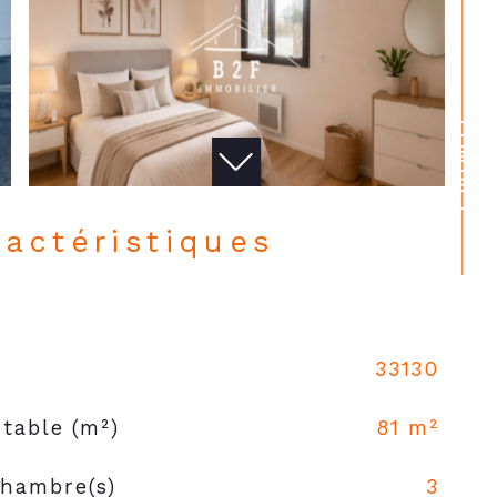
CONTACT
ractéristiques
N
33130
table (m²)
81 m²
hambre(s)
3