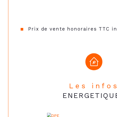
 Maison neuve, prestations modernes, environnemen
 Frais de notaire réduits
Prix de vente honoraires TTC i
Les info
ENERGETIQU