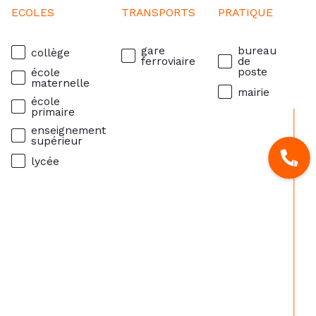
ECOLES
TRANSPORTS
PRATIQUE
gare
bureau
collège
ferroviaire
de
poste
école
maternelle
mairie
école
primaire
enseignement
supérieur
lycée