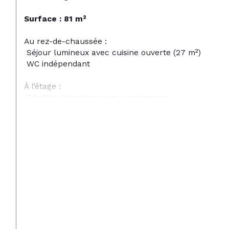
Surface : 81 m²
Au rez-de-chaussée :
 Séjour lumineux avec cuisine ouverte (27 m²)
 WC indépendant
À l’étage :
 3 belles chambres avec rangements
 Salle d’eau moderne
 WC
Extérieurs :
 Profitez d’une terrasse de 15 m² et d’un jardin privatif de 72 m², idéal pour vos 
moments de détente
Stationnement :
 2 places de parking privatives
Les + :