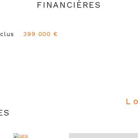
Exposition
t calme
FINANCIÈRES
Année de co
Copropriété
nclus
399 000 €
s
ES