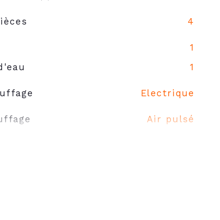
ièces
4
1
d'eau
1
uffage
Electrique
uffage
Air pulsé
hauffage
Individuel
OUI
arking
1