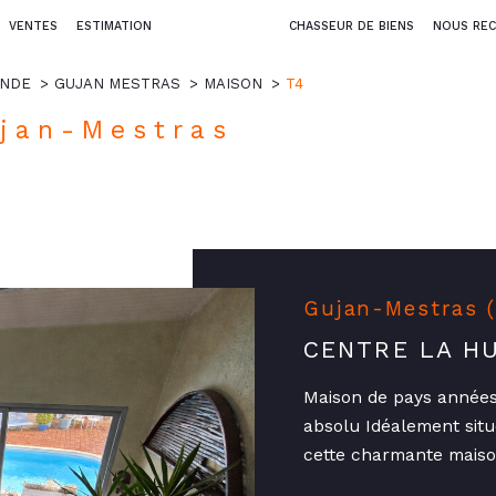
VENTES
ESTIMATION
CHASSEUR DE BIENS
NOUS REC
ONDE
GUJAN MESTRAS
MAISON
T4
ujan-Mestras
Gujan-Mestras 
CENTRE LA H
Maison de pays année
absolu Idéalement sit
cette charmante maison