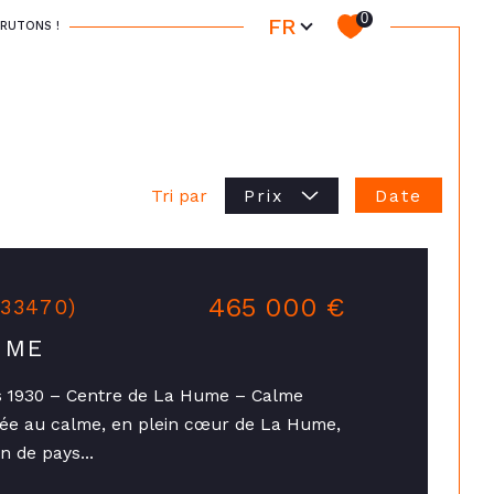
Langue
0
FR
RUTONS !
Date
Tri par
Prix
465 000 €
(33470)
UME
s 1930 – Centre de La Hume – Calme
uée au calme, en plein cœur de La Hume,
 de pays...